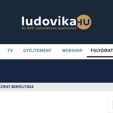
TV
GYŰJTEMENY
WEBSHOP
FOLYÓIRA
n##
#
ÉZIRAT BENYÚJTÁSA